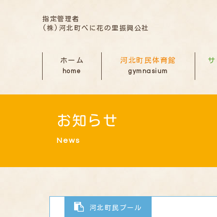
指定管理者
(株)河北町べに花の里振興公社
ホーム
河北町民体育館
サ
home
gymnasium
お知らせ
News
河北町民プール