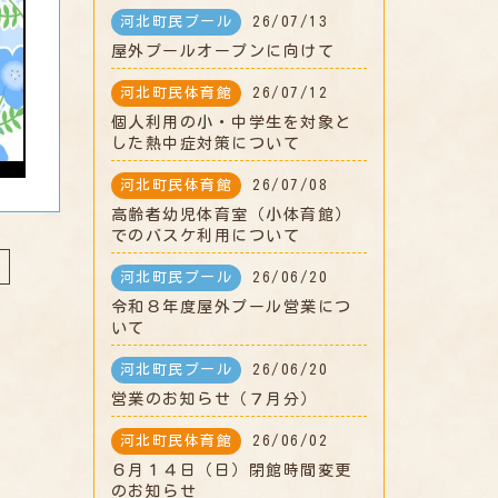
河北町民プール
26/07/13
屋外プールオープンに向けて
河北町民体育館
26/07/12
個人利用の小・中学生を対象と
した熱中症対策について
河北町民体育館
26/07/08
高齢者幼児体育室（小体育館）
でのバスケ利用について
河北町民プール
26/06/20
令和８年度屋外プール営業につ
いて
河北町民プール
26/06/20
営業のお知らせ（７月分）
河北町民体育館
26/06/02
６月１４日（日）閉館時間変更
のお知らせ